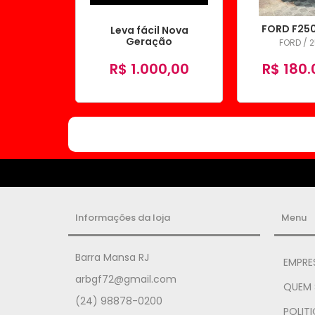
FORD F250
Leva fácil Nova
Geração
FORD / 
R$ 1.000,00
R$ 180.
Informações da loja
Menu
Barra Mansa RJ
EMPRE
arbgf72@gmail.com
QUEM
(24) 98878-0200
POLITI