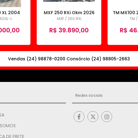
 XL 2004
MXF 250 RXi Okm 2026
TM MX100 
250XL-L
MXF / 250 RXi
TM /
000,00
R$ 39.890,00
R$ 46
Vendas (24) 98878-0200 Consórcio (24) 98805-2663
Redes sociais
SA
 SOMOS
CA DE FRETE