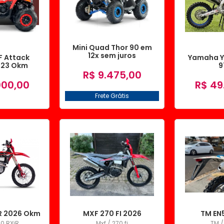
Mini Quad Thor 90 em
12x sem juros
 Attack
Yamaha Y
023 Okm
9
R$ 9.475,00
LTO
000,00
R$ 49
Frete Grátis
R 2026 Okm
MXF 270 FI 2026
TM EN
50 RXiR
Mxf / 270 fi
TM /