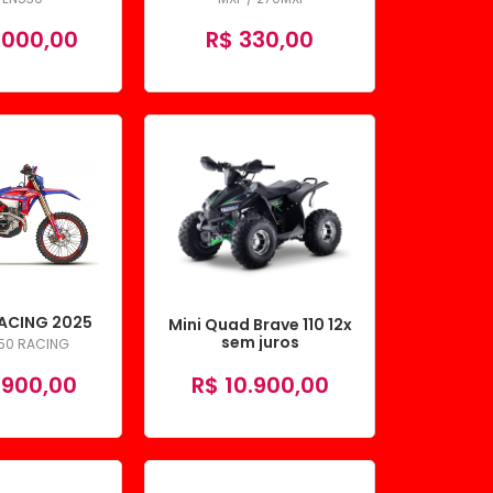
.000,00
R$ 330,00
RACING 2025
Mini Quad Brave 110 12x
sem juros
350 RACING
.900,00
R$ 10.900,00