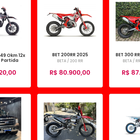
BET 200RR 2025
BET 300 R
 49 Okm 12x
 Partida
BETA / 200 RR
BETA / R
rica
20,00
R$ 80.900,00
R$ 87