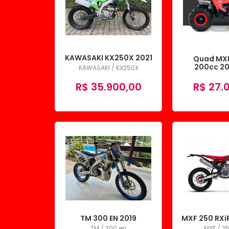
KAWASAKI KX250X 2021
Quad MXF
200cc 2
KAWASAKI / KX250X
ADU
R$ 35.900,00
R$ 27.
TM 300 EN 2019
MXF 250 RXi
TM / 300 en
MXF / 2