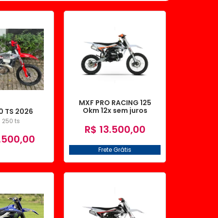
MXF PRO RACING 125
Okm 12x sem juros
0 TS 2026
/ 250 ts
R$ 13.500,00
.500,00
Frete Grátis