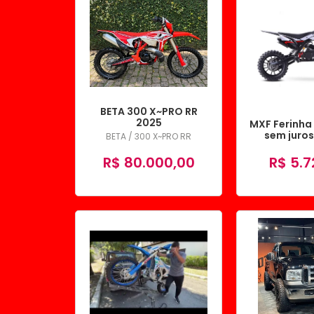
BETA 300 X~PRO RR
2025
MXF Ferinha
sem juros
BETA / 300 X~PRO RR
Elet
R$ 80.000,00
R$ 5.7