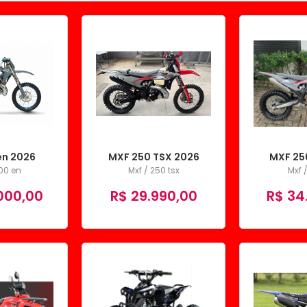
en 2026
MXF 250 TSX 2026
MXF 25
00 en
Mxf / 250 tsx
Mxf 
000,00
R$ 29.990,00
R$ 34