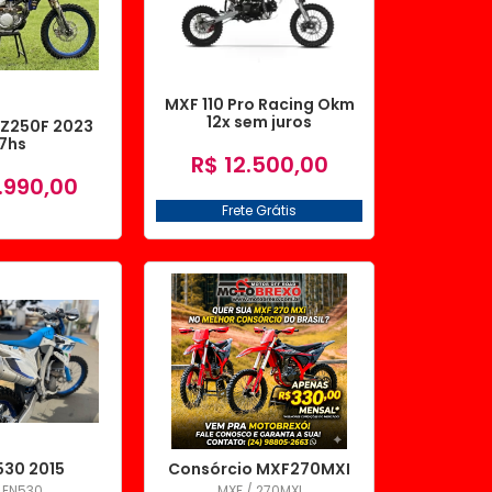
MXF 110 Pro Racing Okm
12x sem juros
Z250F 2023
7hs
R$ 12.500,00
.990,00
Frete Grátis
530 2015
Consórcio MXF270MXI
 EN530
MXF / 270MXI