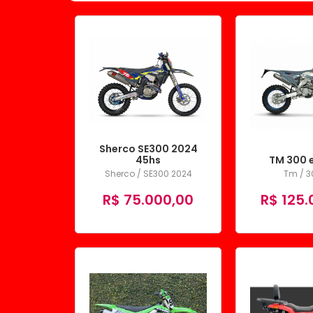
Sherco SE300 2024
45hs
TM 300 
Sherco / SE300 2024
Tm / 3
R$ 75.000,00
R$ 125.