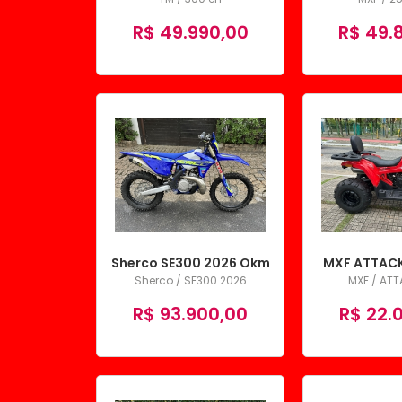
R$ 49.990,00
R$ 49.
Sherco SE300 2026 Okm
MXF ATTACK
Sherco / SE300 2026
MXF / AT
R$ 93.900,00
R$ 22.