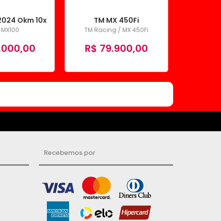
2024 Okm 10x
TM MX 450Fi
 MX100
TM Racing / MX 450Fi
.000,00
R$ 79.900,00
Recebemos por