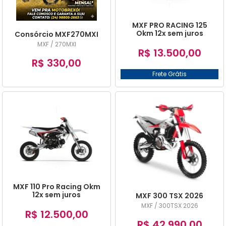
A - Z
MXF PRO RACING 125
Okm 12x sem juros
Consórcio MXF270MXI
MXF / 270MXI
R$ 13.500,00
R$ 330,00
Frete Grátis
MXF 110 Pro Racing Okm
12x sem juros
MXF 300 TSX 2026
MXF / 300TSX 2026
R$ 12.500,00
R$ 42.990,00