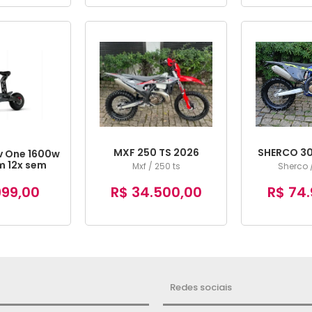
MXF 250 TS 2026
SHERCO 30
v One 1600w
 12x sem
Mxf / 250 ts
Sherco /
ros
999,00
R$ 34.500,00
R$ 74.
Redes sociais