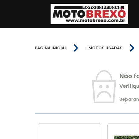
PÁGINA INICIAL
....MOTOS USADAS
Não f
Verifiq
Separamo