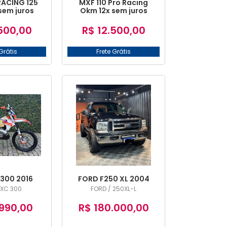
ACING 125
MXF 110 Pro Racing
sem juros
Okm 12x sem juros
500,00
R$ 12.500,00
Grátis
Frete Grátis
300 2016
FORD F250 XL 2004
EXC 300
FORD / 250XL-L
990,00
R$ 180.000,00