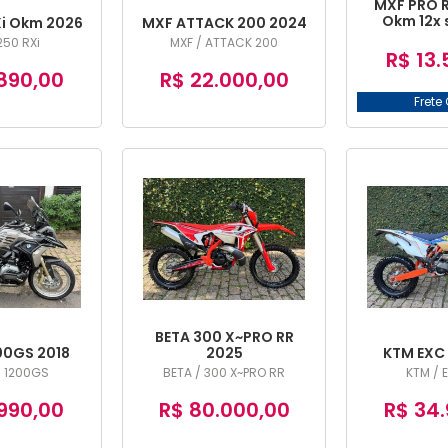
MXF PRO R
Okm 12x 
i Okm 2026
MXF ATTACK 200 2024
250 RXi
MXF / ATTACK 200
R$ 13.
890,00
R$ 22.000,00
Frete 
BETA 300 X~PRO RR
0GS 2018
2025
KTM EXC 
 1200GS
BETA / 300 X~PRO RR
KTM / 
990,00
R$ 80.000,00
R$ 34.