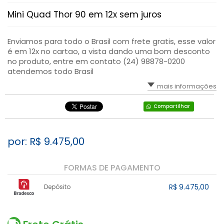
Mini Quad Thor 90 em 12x sem juros
Enviamos para todo o Brasil com frete gratis, esse valor
é em 12x no cartao, a vista dando uma bom desconto
no produto, entre em contato (24) 98878-0200
atendemos todo Brasil
mais informações
Compartilhar
por: R$
9.475,00
FORMAS DE PAGAMENTO
R$ 9.475,00
Depósito
1x sem juros de R$ 9.475,00
.
.
.
.
.
.
.
.
.
.
.