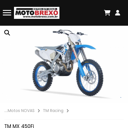
....Motos NOVAS
TM Racing
TM MX 450Fi