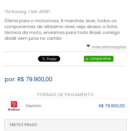
TM Racing |
MX 450Fi
Ótima para o motocross, 6 marchas, leve, todos os
componentes de altissimo nivel, veja abaixo a ficha
técnica da moto, enviamos para todo Brasil, consigo
dividir sem juros no cartão
mais informações
Compartilhar
por: R$
79.900,00
FORMAS DE PAGAMENTO
R$ 79.900,00
Depósito
1x sem juros de R$ 79.900,00
.
.
.
.
.
.
.
.
.
.
FRETE E PRAZO
.